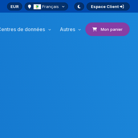
EUR
Français
Espace Client
Centres de données
Autres
Mon panier