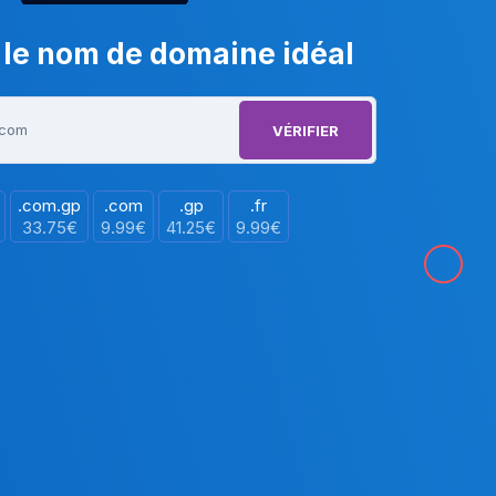
 le nom de domaine idéal
VÉRIFIER
.com.gp
.com
.gp
.fr
33.75€
9.99€
41.25€
9.99€