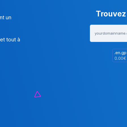
Trouvez
nt un
t tout à
.en.gp
0.00€